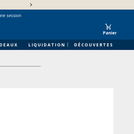
Une entreprise familiale 
une session
Panier
DEAUX
LIQUIDATION
DÉCOUVERTES