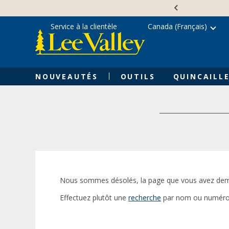
Skip
Accessibility
to
Statement
content
Service à la clientèle
Canada (Français)
NOUVEAUTÉS
OUTILS
QUINCAILLE
Nous sommes désolés, la page que vous avez dem
Effectuez plutôt une
recherche
par nom ou numéro