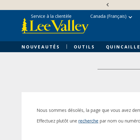
Skip
Accessibility
to
Statement
content
Service à la clientèle
Canada (Français)
NOUVEAUTÉS
OUTILS
QUINCAILLE
Nous sommes désolés, la page que vous avez dem
Effectuez plutôt une
recherche
par nom ou numéro