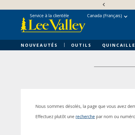
Skip
Accessibility
to
Statement
content
Service à la clientèle
Canada (Français)
NOUVEAUTÉS
OUTILS
QUINCAILLE
Nous sommes désolés, la page que vous avez dem
Effectuez plutôt une
recherche
par nom ou numéro