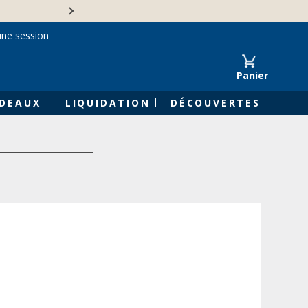
Une entreprise familiale 
une session
Panier
DEAUX
LIQUIDATION
DÉCOUVERTES