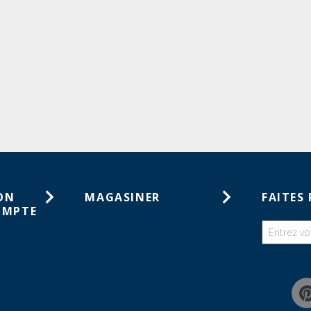
ON
MAGASINER
FAITES 
OMPTE
Cartes-cadeaux
tes de
Catalogues
haits
Guides
mmandes
Chercher une liste de souhaits
Programme de rabais pour la