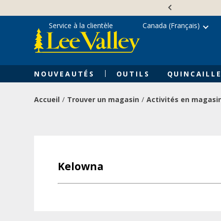
Skip
Accessibility
to
Statement
content
Service à la clientèle
Canada (Français)
NOUVEAUTÉS
OUTILS
QUINCAILLE
Accueil
Trouver un magasin
Activités en magasi
Kelowna