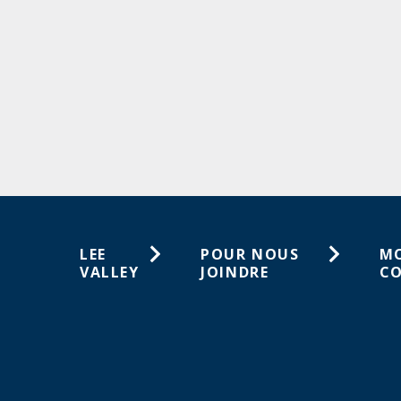
LEE
POUR NOUS
M
VALLEY
JOINDRE
C
À propos de
1-800-461-5053
Lis
nous
sou
Service à la clientèle
Carrières
Co
Magasins
Activités en magasin