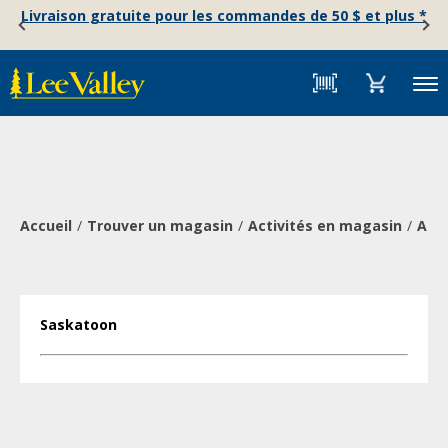
Skip
Accessibility
Livraison gratuite pour les commandes de 50 $ et plus *
to
Statement
content
Menu
Accueil
Trouver un magasin
Activités en magasin
Atel
Saskatoon