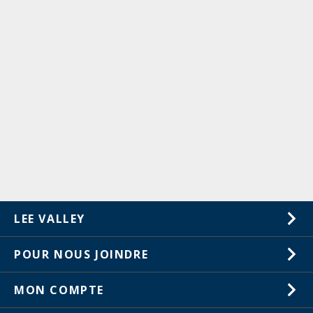
LEE VALLEY
À propos de nous
POUR NOUS JOINDRE
Carrières
1-800-461-5053
MON COMPTE
Service à la clientèle