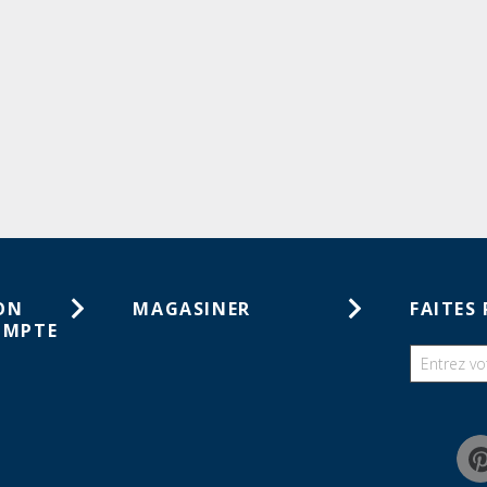
ON
MAGASINER
FAITES 
OMPTE
Cartes-cadeaux
tes de
Catalogues
haits
Guides
mmandes
Chercher une liste de souhaits
Programme de rabais pour la