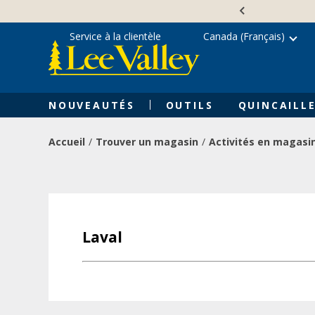
Skip
Accessibility
to
Statement
content
Service à la clientèle
Canada (Français)
NOUVEAUTÉS
OUTILS
QUINCAILLE
Accueil
Trouver un magasin
Activités en magasi
Laval