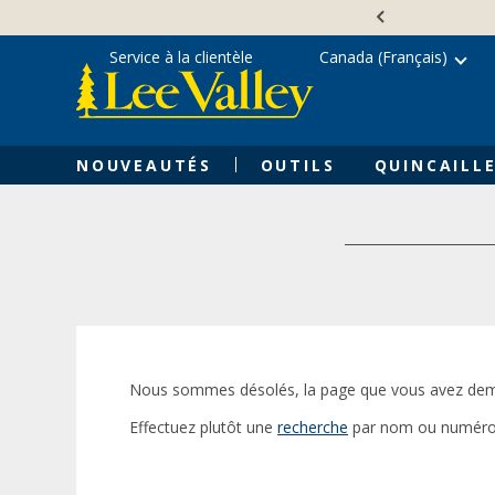
Skip
Accessibility
to
Statement
content
Service à la clientèle
Canada (Français)
NOUVEAUTÉS
OUTILS
QUINCAILLE
Nous sommes désolés, la page que vous avez dem
Effectuez plutôt une
recherche
par nom ou numéro