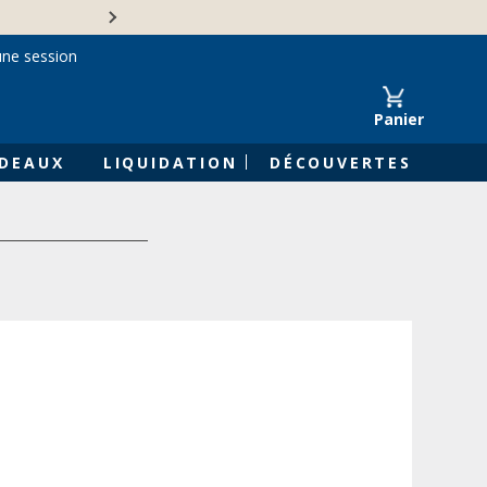
Une entreprise familiale 
une session
Panier
DEAUX
LIQUIDATION
DÉCOUVERTES