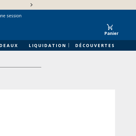
Une entreprise familiale 
une session
Panier
DEAUX
LIQUIDATION
DÉCOUVERTES