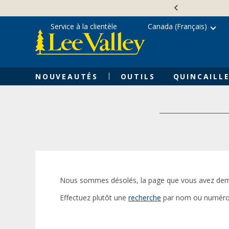
Skip
Accessibility
to
Statement
content
Service à la clientèle
Canada (Français)
NOUVEAUTÉS
OUTILS
QUINCAILLE
Nous sommes désolés, la page que vous avez dem
Effectuez plutôt une
recherche
par nom ou numéro