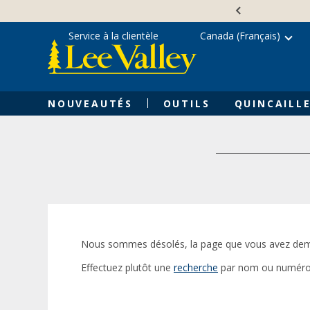
Skip
Accessibility
to
Statement
content
Service à la clientèle
Canada (Français)
NOUVEAUTÉS
OUTILS
QUINCAILLE
Nous sommes désolés, la page que vous avez dem
Effectuez plutôt une
recherche
par nom ou numéro