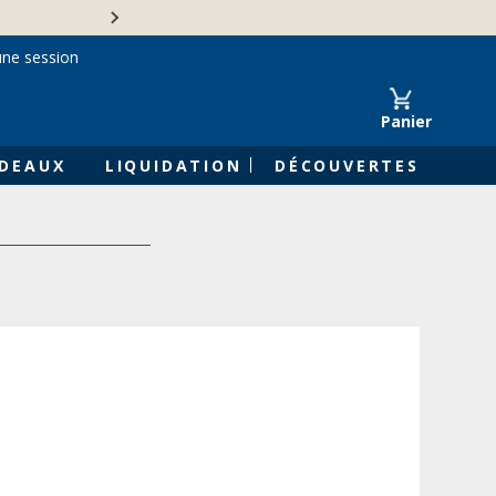
Une entreprise familiale 
une session
Panier
DEAUX
LIQUIDATION
DÉCOUVERTES