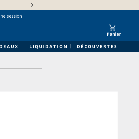
Une entreprise familiale 
une session
Panier
DEAUX
LIQUIDATION
DÉCOUVERTES