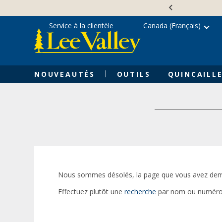
Skip
Accessibility
to
Statement
content
Service à la clientèle
Canada (Français)
NOUVEAUTÉS
OUTILS
QUINCAILLE
Nous sommes désolés, la page que vous avez dem
Effectuez plutôt une
recherche
par nom ou numéro