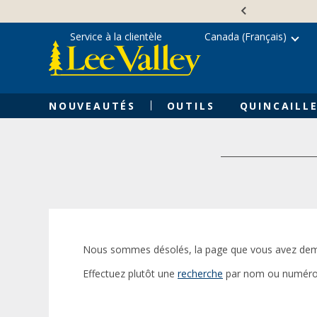
Skip
Accessibility
to
Statement
content
Service à la clientèle
Canada (Français)
NOUVEAUTÉS
OUTILS
QUINCAILLE
Nous sommes désolés, la page que vous avez dem
Effectuez plutôt une
recherche
par nom ou numéro