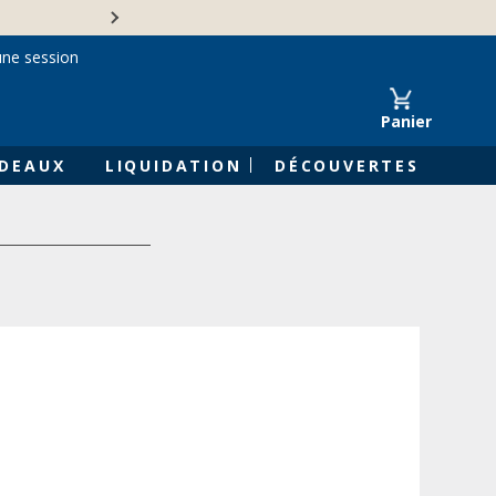
Une entreprise familiale 
une session
Panier
DEAUX
LIQUIDATION
DÉCOUVERTES