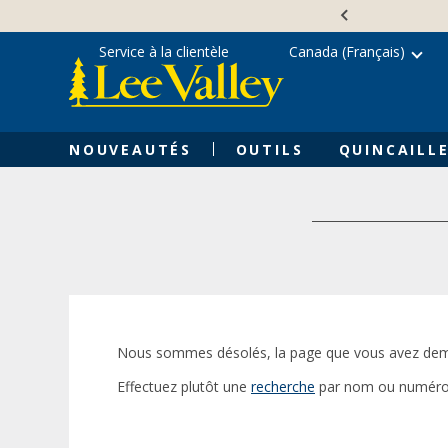
Skip
Accessibility
to
Statement
content
Service à la clientèle
Canada (Français)
NOUVEAUTÉS
OUTILS
QUINCAILLE
Nous sommes désolés, la page que vous avez dem
Effectuez plutôt une
recherche
par nom ou numéro