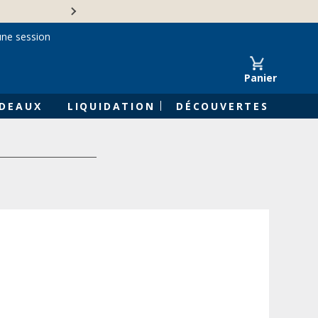
Une entreprise familiale 
une session
Panier
DEAUX
LIQUIDATION
DÉCOUVERTES