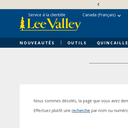
Skip
Accessibility
to
Statement
content
Service à la clientèle
Canada (Français)
NOUVEAUTÉS
OUTILS
QUINCAILLE
Nous sommes désolés, la page que vous avez dem
Effectuez plutôt une
recherche
par nom ou numéro