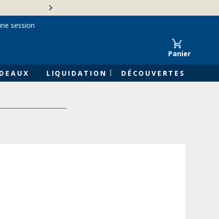
Une entreprise familiale 
une session
Panier
DEAUX
LIQUIDATION
DÉCOUVERTES