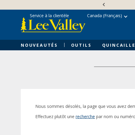
Skip
Accessibility
to
Statement
content
Service à la clientèle
Canada (Français)
NOUVEAUTÉS
OUTILS
QUINCAILLE
Nous sommes désolés, la page que vous avez dem
Effectuez plutôt une
recherche
par nom ou numéro