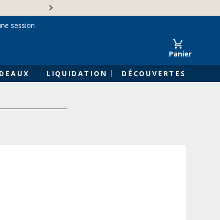
Une entreprise familiale 
une session
Panier
DEAUX
LIQUIDATION
DÉCOUVERTES