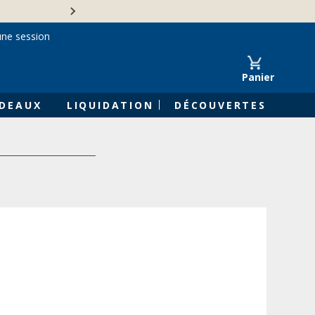
Une entreprise familiale 
une session
Panier
DEAUX
LIQUIDATION
DÉCOUVERTES