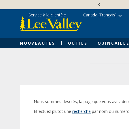
Skip
Accessibility
to
Statement
content
Service à la clientèle
Canada (Français)
NOUVEAUTÉS
OUTILS
QUINCAILLE
Nous sommes désolés, la page que vous avez dem
Effectuez plutôt une
recherche
par nom ou numéro