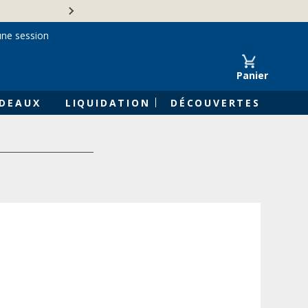
Une entreprise familiale 
une session
Panier
DEAUX
LIQUIDATION
DÉCOUVERTES