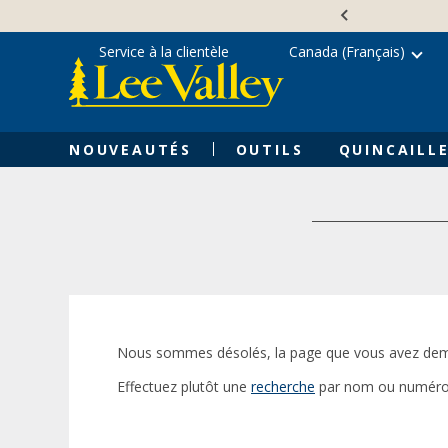
Skip
Accessibility
to
Statement
content
Service à la clientèle
Canada (Français)
NOUVEAUTÉS
OUTILS
QUINCAILLE
Nous sommes désolés, la page que vous avez dem
Effectuez plutôt une
recherche
par nom ou numéro