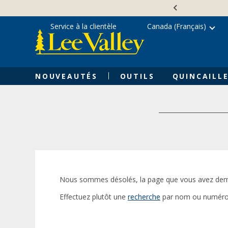
Skip
Accessibility
to
Statement
content
Service à la clientèle
Canada (Français)
NOUVEAUTÉS
OUTILS
QUINCAILLE
Nous sommes désolés, la page que vous avez dem
Effectuez plutôt une
recherche
par nom ou numéro