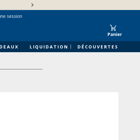
Une entreprise familiale 
une session
Panier
DEAUX
LIQUIDATION
DÉCOUVERTES