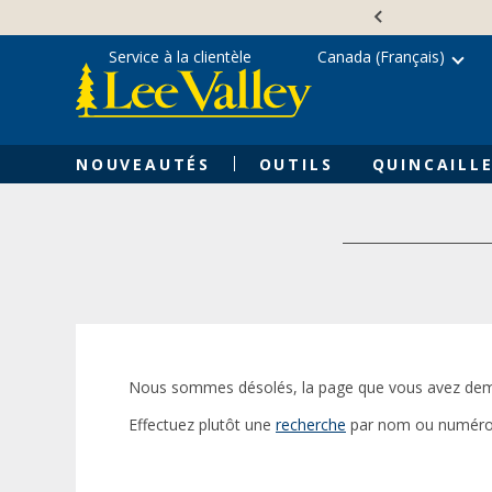
Skip
Accessibility
to
Statement
content
Service à la clientèle
Canada (Français)
NOUVEAUTÉS
OUTILS
QUINCAILLE
Nous sommes désolés, la page que vous avez dem
Effectuez plutôt une
recherche
par nom ou numéro