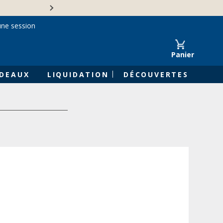
Une entreprise familiale 
une session
Panier
DEAUX
LIQUIDATION
DÉCOUVERTES