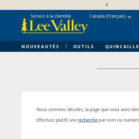
Skip
Accessibility
to
Statement
content
Service à la clientèle
Canada (Français)
NOUVEAUTÉS
OUTILS
QUINCAILLE
Nous sommes désolés, la page que vous avez dem
Effectuez plutôt une
recherche
par nom ou numéro