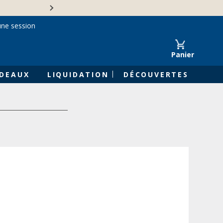
Une entreprise familiale 
une session
Panier
DEAUX
LIQUIDATION
DÉCOUVERTES