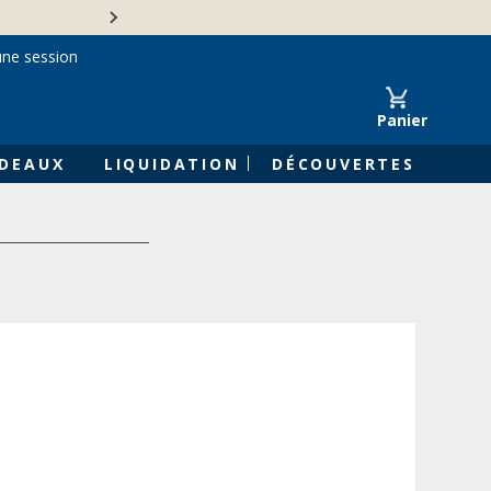
Une entreprise familiale 
une session
Panier
DEAUX
LIQUIDATION
DÉCOUVERTES