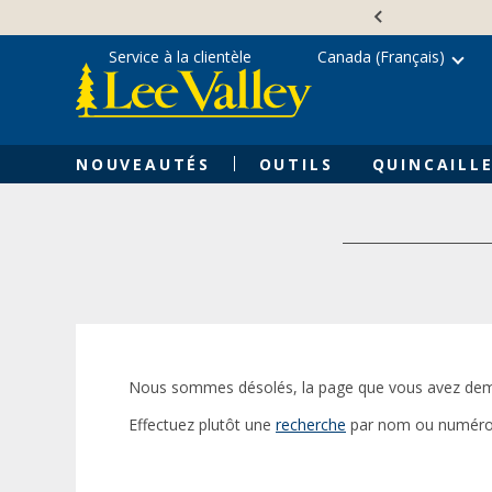
Skip
Accessibility
to
Statement
content
Service à la clientèle
Canada (Français)
NOUVEAUTÉS
OUTILS
QUINCAILLE
Nous sommes désolés, la page que vous avez dem
Effectuez plutôt une
recherche
par nom ou numéro