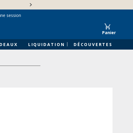
Une entreprise familiale 
une session
Panier
DEAUX
LIQUIDATION
DÉCOUVERTES