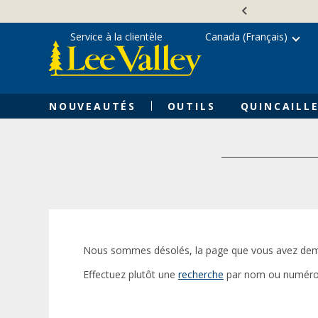
Skip
Accessibility
to
Statement
content
Service à la clientèle
Canada (Français)
NOUVEAUTÉS
OUTILS
QUINCAILLE
Nous sommes désolés, la page que vous avez dem
Effectuez plutôt une
recherche
par nom ou numéro