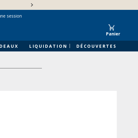
Une entreprise familiale 
une session
Panier
DEAUX
LIQUIDATION
DÉCOUVERTES