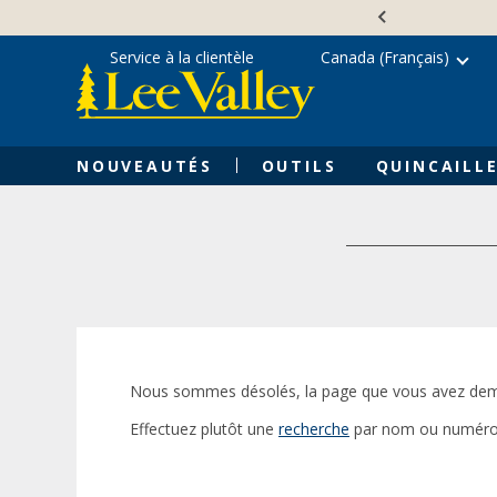
Skip
Accessibility
to
Statement
content
Service à la clientèle
Canada (Français)
NOUVEAUTÉS
OUTILS
QUINCAILLE
Nous sommes désolés, la page que vous avez dem
Effectuez plutôt une
recherche
par nom ou numéro