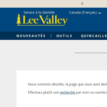
Skip
Accessibility
to
Statement
content
Service à la clientèle
Canada (Français)
NOUVEAUTÉS
OUTILS
QUINCAILLE
Nous sommes désolés, la page que vous avez dem
Effectuez plutôt une
recherche
par nom ou numéro