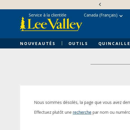
Skip
Accessibility
to
Statement
content
Service à la clientèle
Canada (Français)
NOUVEAUTÉS
OUTILS
QUINCAILLE
Nous sommes désolés, la page que vous avez dem
Effectuez plutôt une
recherche
par nom ou numéro