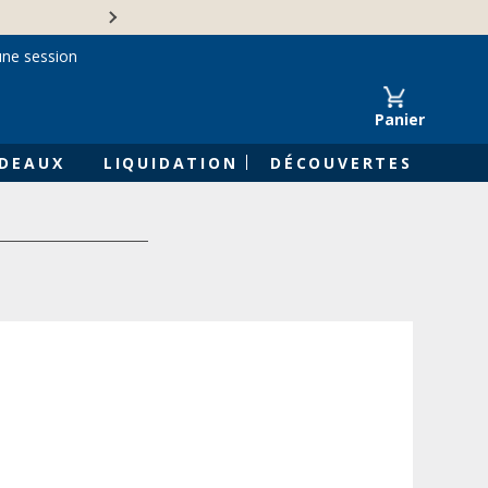
Une entreprise familiale 
une session
Panier
DEAUX
LIQUIDATION
DÉCOUVERTES