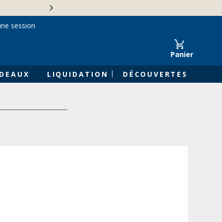
Une entreprise familiale 
une session
Panier
DEAUX
LIQUIDATION
DÉCOUVERTES