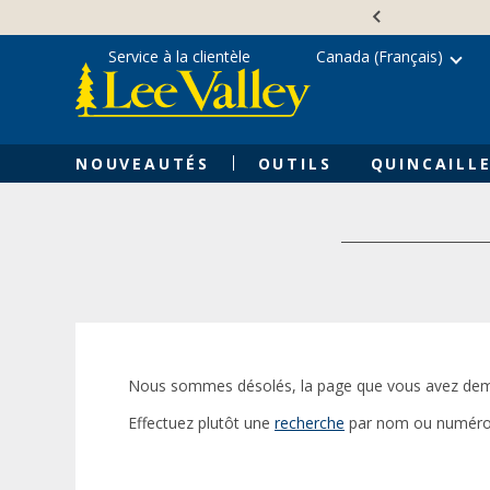
Skip
Accessibility
to
Statement
content
Service à la clientèle
Canada (Français)
NOUVEAUTÉS
OUTILS
QUINCAILLE
Nous sommes désolés, la page que vous avez dem
Effectuez plutôt une
recherche
par nom ou numéro