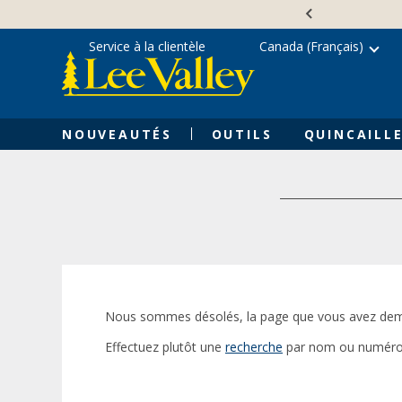
Skip
Accessibility
to
Statement
content
Service à la clientèle
Canada (Français)
NOUVEAUTÉS
OUTILS
QUINCAILLE
Nous sommes désolés, la page que vous avez dem
Effectuez plutôt une
recherche
par nom ou numéro