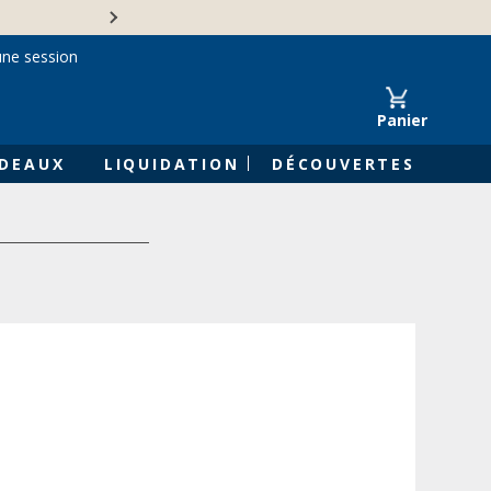
Une entreprise familiale 
une session
Panier
DEAUX
LIQUIDATION
DÉCOUVERTES