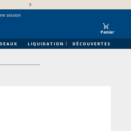
Une entreprise familiale 
une session
Panier
DEAUX
LIQUIDATION
DÉCOUVERTES