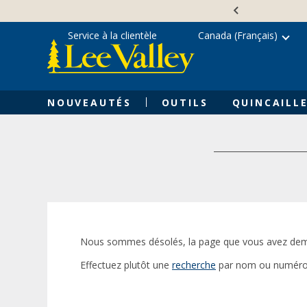
Skip
Accessibility
to
Statement
content
Service à la clientèle
Canada (Français)
NOUVEAUTÉS
OUTILS
QUINCAILLE
Nous sommes désolés, la page que vous avez dem
Effectuez plutôt une
recherche
par nom ou numéro