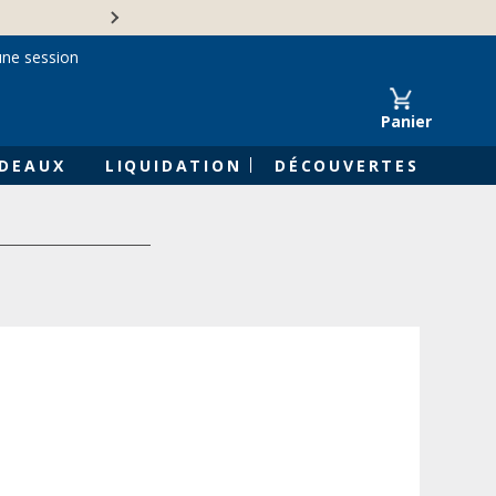
Une entreprise familiale 
une session
Panier
DEAUX
LIQUIDATION
DÉCOUVERTES