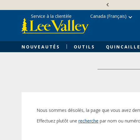
Skip
Accessibility
to
Statement
content
Service à la clientèle
Canada (Français)
NOUVEAUTÉS
OUTILS
QUINCAILLE
Nous sommes désolés, la page que vous avez dem
Effectuez plutôt une
recherche
par nom ou numéro