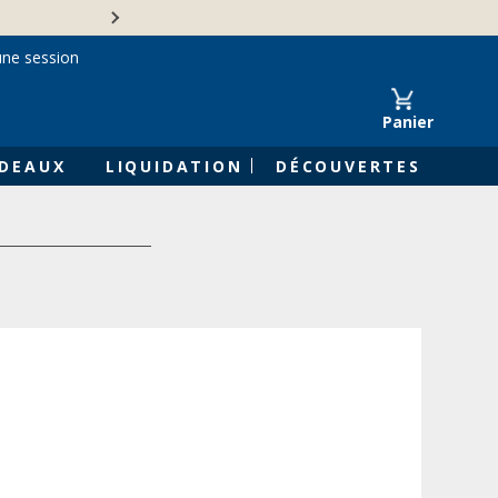
Une entreprise familiale 
une session
Panier
DEAUX
LIQUIDATION
DÉCOUVERTES