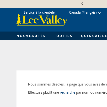
Skip
Accessibility
to
Statement
content
Service à la clientèle
Canada (Français)
NOUVEAUTÉS
OUTILS
QUINCAILLE
Nous sommes désolés, la page que vous avez dem
Effectuez plutôt une
recherche
par nom ou numéro