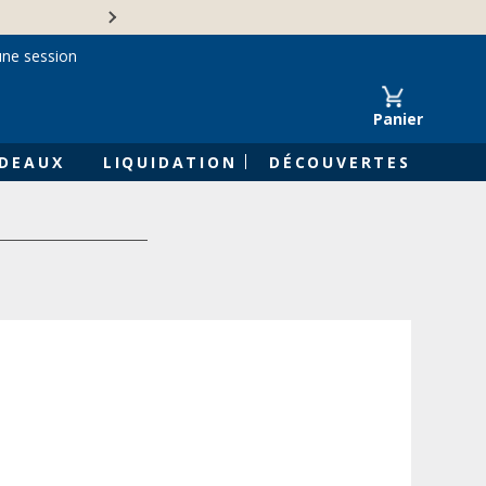
Une entreprise familiale 
une session
Panier
DEAUX
LIQUIDATION
DÉCOUVERTES