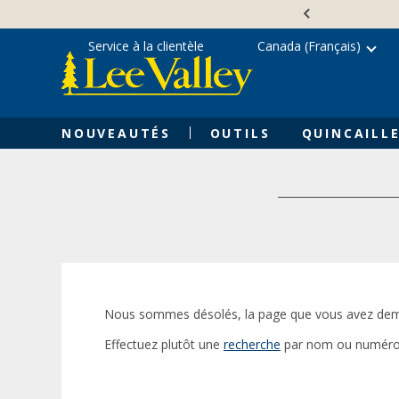
Skip
Accessibility
to
Statement
content
Service à la clientèle
Canada (Français)
NOUVEAUTÉS
OUTILS
QUINCAILLE
Nous sommes désolés, la page que vous avez dem
Effectuez plutôt une
recherche
par nom ou numéro