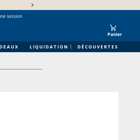
Une entreprise familiale 
une session
Panier
DEAUX
LIQUIDATION
DÉCOUVERTES