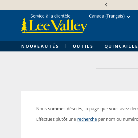
Skip
Accessibility
to
Statement
content
Service à la clientèle
Canada (Français)
NOUVEAUTÉS
OUTILS
QUINCAILLE
Nous sommes désolés, la page que vous avez dem
Effectuez plutôt une
recherche
par nom ou numéro