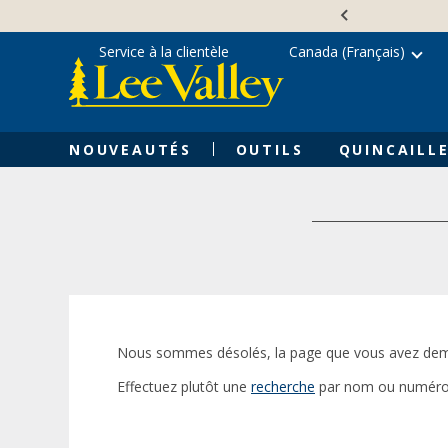
Skip
Accessibility
to
Statement
content
Service à la clientèle
Canada (Français)
NOUVEAUTÉS
OUTILS
QUINCAILLE
Nous sommes désolés, la page que vous avez dem
Effectuez plutôt une
recherche
par nom ou numéro