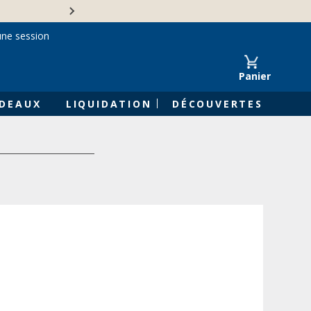
Une entreprise familiale 
une session
Panier
DEAUX
LIQUIDATION
DÉCOUVERTES