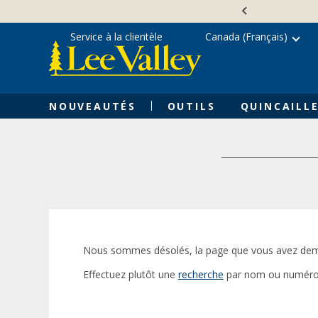
Skip
Accessibility
to
Statement
content
Service à la clientèle
Canada (Français)
NOUVEAUTÉS
OUTILS
QUINCAILLE
Nous sommes désolés, la page que vous avez dem
Effectuez plutôt une
recherche
par nom ou numéro