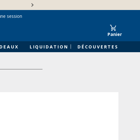
Une entreprise familiale 
une session
Panier
DEAUX
LIQUIDATION
DÉCOUVERTES