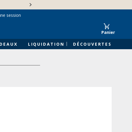
Une entreprise familiale 
une session
Panier
DEAUX
LIQUIDATION
DÉCOUVERTES