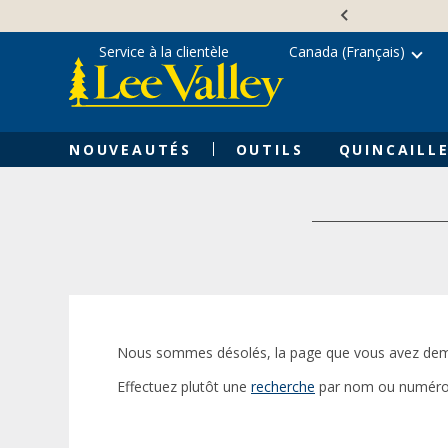
Skip
Accessibility
to
Statement
content
Service à la clientèle
Canada (Français)
NOUVEAUTÉS
OUTILS
QUINCAILLE
Nous sommes désolés, la page que vous avez dem
Effectuez plutôt une
recherche
par nom ou numéro