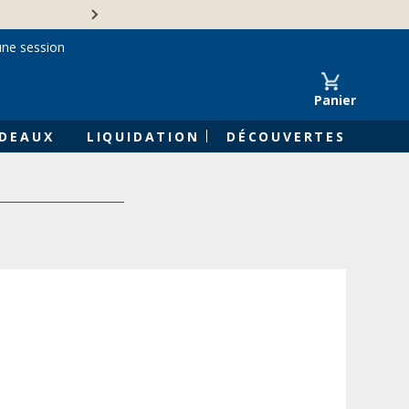
Une entreprise familiale 
une session
Panier
DEAUX
LIQUIDATION
DÉCOUVERTES