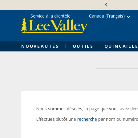
Skip
Accessibility
to
Statement
content
Service à la clientèle
Canada (Français)
NOUVEAUTÉS
OUTILS
QUINCAILLE
Nous sommes désolés, la page que vous avez dem
Effectuez plutôt une
recherche
par nom ou numéro