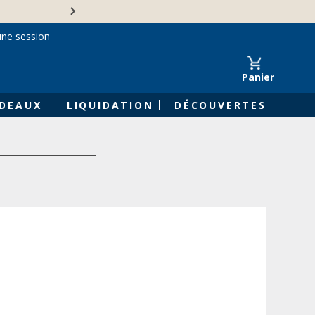
Une entreprise familiale 
une session
Panier
DEAUX
LIQUIDATION
DÉCOUVERTES