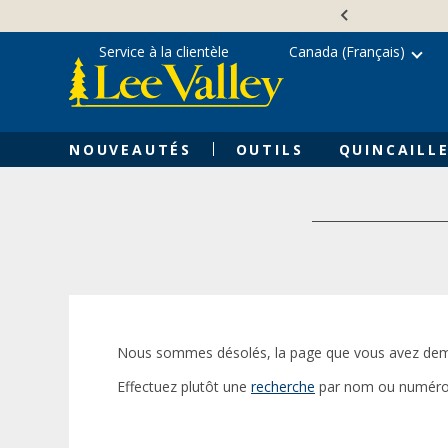
Skip
Accessibility
to
Statement
content
Service à la clientèle
Canada (Français)
NOUVEAUTÉS
OUTILS
QUINCAILLE
Nous sommes désolés, la page que vous avez dem
Effectuez plutôt une
recherche
par nom ou numéro