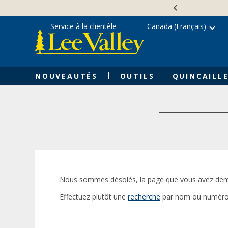
Skip
Accessibility
to
Statement
content
Service à la clientèle
Canada (Français)
NOUVEAUTÉS
OUTILS
QUINCAILLE
Nous sommes désolés, la page que vous avez dem
Effectuez plutôt une
recherche
par nom ou numéro