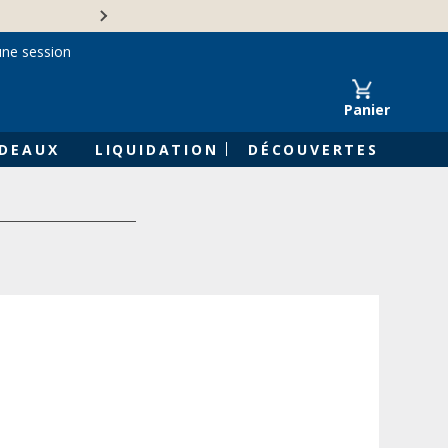
Une entreprise familiale 
une session
Panier
DEAUX
LIQUIDATION
DÉCOUVERTES