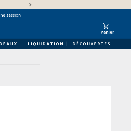
Une entreprise familiale 
une session
Panier
DEAUX
LIQUIDATION
DÉCOUVERTES