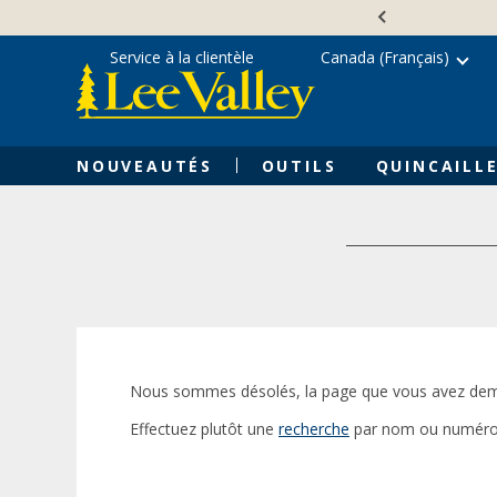
Skip
Accessibility
to
Statement
content
Service à la clientèle
Canada (Français)
NOUVEAUTÉS
OUTILS
QUINCAILLE
Nous sommes désolés, la page que vous avez dem
Effectuez plutôt une
recherche
par nom ou numéro