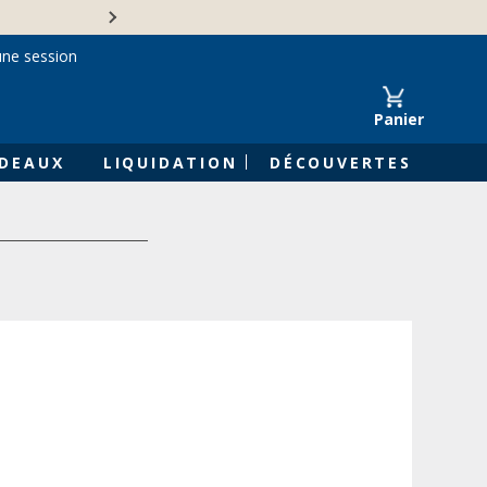
Une entreprise familiale 
une session
Panier
DEAUX
LIQUIDATION
DÉCOUVERTES