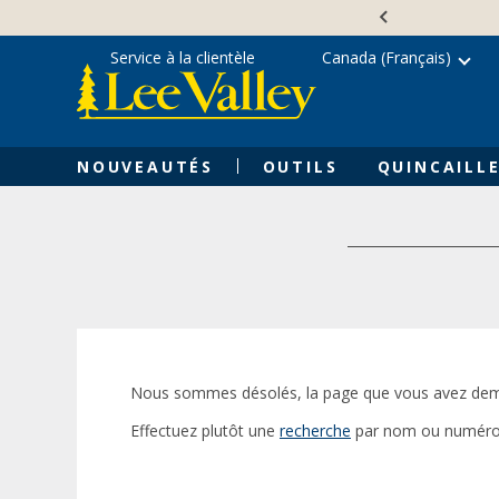
Skip
Accessibility
to
Statement
content
Service à la clientèle
Canada (Français)
NOUVEAUTÉS
OUTILS
QUINCAILLE
Nous sommes désolés, la page que vous avez dem
Effectuez plutôt une
recherche
par nom ou numéro