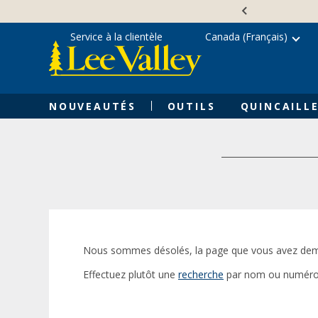
Skip
Accessibility
to
Statement
content
Service à la clientèle
Canada (Français)
NOUVEAUTÉS
OUTILS
QUINCAILLE
Nous sommes désolés, la page que vous avez dem
Effectuez plutôt une
recherche
par nom ou numéro