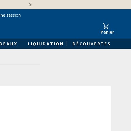
Une entreprise familiale 
une session
Panier
DEAUX
LIQUIDATION
DÉCOUVERTES