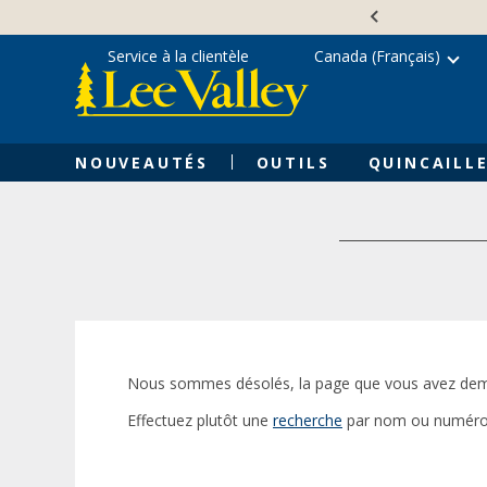
Skip
Accessibility
to
Statement
content
Service à la clientèle
Canada (Français)
NOUVEAUTÉS
OUTILS
QUINCAILLE
Nous sommes désolés, la page que vous avez dem
Effectuez plutôt une
recherche
par nom ou numéro