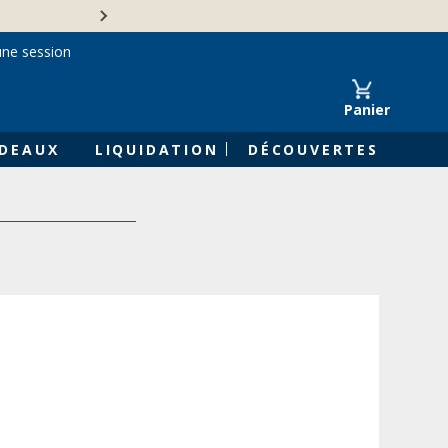
Une entreprise familiale 
une session
Panier
DEAUX
LIQUIDATION
DÉCOUVERTES