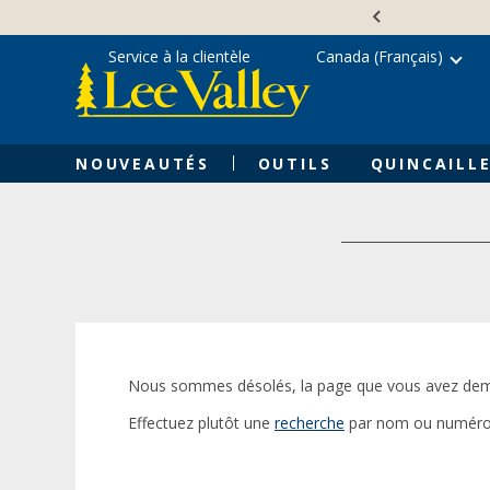
Skip
Accessibility
to
Statement
content
Service à la clientèle
Canada (Français)
NOUVEAUTÉS
OUTILS
QUINCAILLE
Nous sommes désolés, la page que vous avez dem
Effectuez plutôt une
recherche
par nom ou numéro