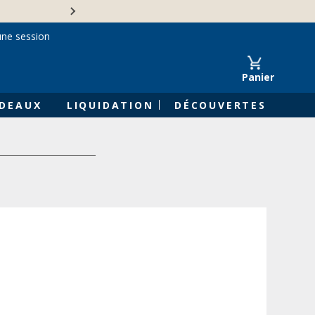
Une entreprise familiale 
une session
Panier
DEAUX
LIQUIDATION
DÉCOUVERTES