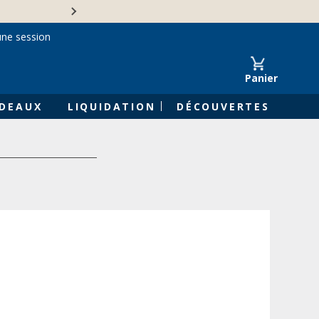
Une entreprise familiale 
une session
Panier
DEAUX
LIQUIDATION
DÉCOUVERTES