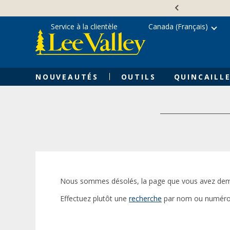
Skip
Accessibility
to
Statement
content
Service à la clientèle
Canada (Français)
NOUVEAUTÉS
OUTILS
QUINCAILLE
Nous sommes désolés, la page que vous avez dem
Effectuez plutôt une
recherche
par nom ou numéro