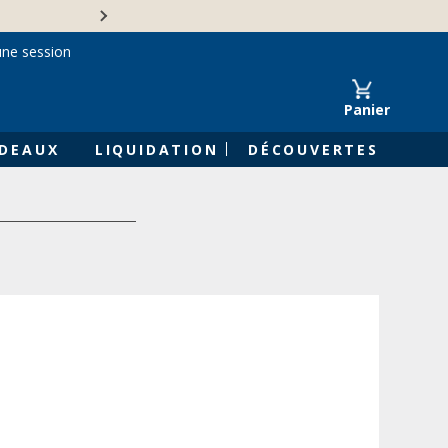
Une entreprise familiale 
une session
Panier
DEAUX
LIQUIDATION
DÉCOUVERTES