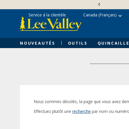
Skip
Accessibility
to
Statement
content
Service à la clientèle
Canada (Français)
NOUVEAUTÉS
OUTILS
QUINCAILLE
Nous sommes désolés, la page que vous avez dem
Effectuez plutôt une
recherche
par nom ou numéro