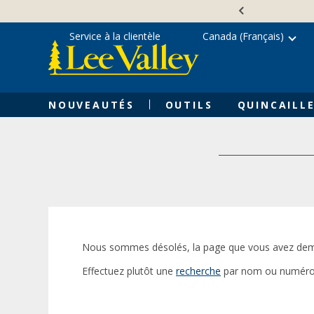
Skip
Accessibility
to
Statement
content
Service à la clientèle
Canada (Français)
NOUVEAUTÉS
OUTILS
QUINCAILLE
Nous sommes désolés, la page que vous avez dem
Effectuez plutôt une
recherche
par nom ou numéro