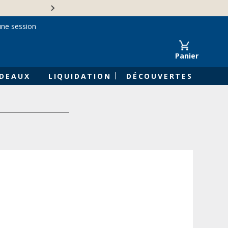
Une entreprise familiale 
une session
Panier
DEAUX
LIQUIDATION
DÉCOUVERTES