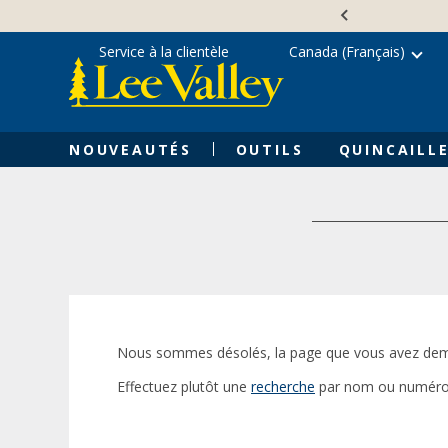
Skip
Accessibility
to
Statement
content
Service à la clientèle
Canada (Français)
NOUVEAUTÉS
OUTILS
QUINCAILLE
Nous sommes désolés, la page que vous avez dem
Effectuez plutôt une
recherche
par nom ou numéro