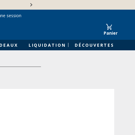
Une entreprise familiale 
une session
Panier
DEAUX
LIQUIDATION
DÉCOUVERTES