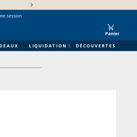
Une entreprise familiale 
une session
Panier
DEAUX
LIQUIDATION
DÉCOUVERTES