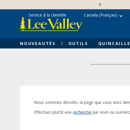
Skip
Accessibility
to
Statement
content
Service à la clientèle
Canada (Français)
NOUVEAUTÉS
OUTILS
QUINCAILLE
Nous sommes désolés, la page que vous avez dem
Effectuez plutôt une
recherche
par nom ou numéro