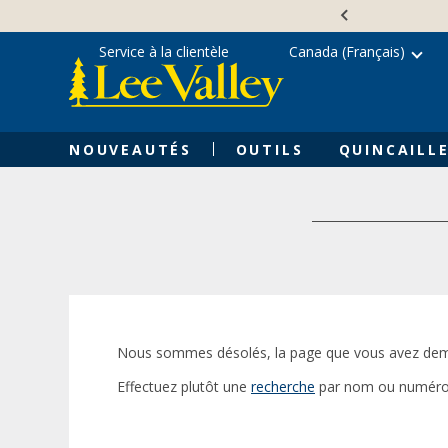
Skip
Accessibility
to
Statement
content
Service à la clientèle
Canada (Français)
NOUVEAUTÉS
OUTILS
QUINCAILLE
Nous sommes désolés, la page que vous avez dem
Effectuez plutôt une
recherche
par nom ou numéro