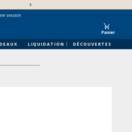
Une entreprise familiale 
une session
Panier
DEAUX
LIQUIDATION
DÉCOUVERTES