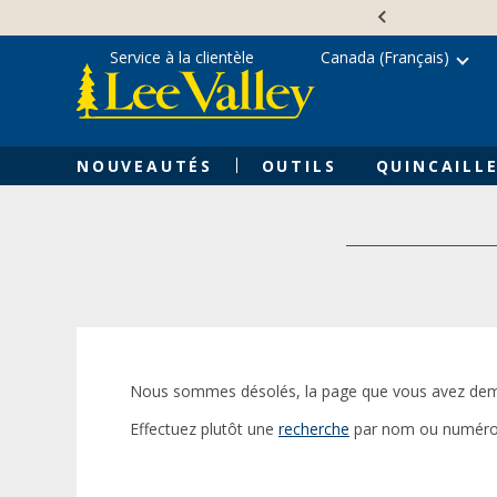
Skip
Accessibility
to
Statement
content
Service à la clientèle
Canada (Français)
NOUVEAUTÉS
OUTILS
QUINCAILLE
Nous sommes désolés, la page que vous avez dem
Effectuez plutôt une
recherche
par nom ou numéro